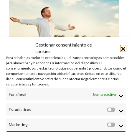
Gestionar consentimiento de
cookies
Para brindar las mejores experiencias, utilizamos tecnologías como cookies
para almacenar y/o acceder a la información del dispositivo. El
consentimiento para estas tecnologías nos permitirá procesar datos como el
comportamiento de navegación o identificaciones únicas en este sitio. No
BENEFICIOS PARA LA SALUD
dar su consentimiento o retirarlo puede afectar negativamente a ciertas
Los beneficios de la levadura
características y funciones.
Funcional
Siempre activo
LEE MAS
Estadísticas
Estadíst
Marketing
Market