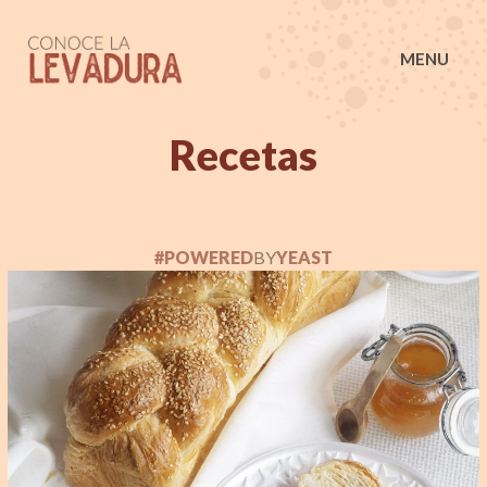
Conoce la Levadura
MENU
Recetas
#POWERED
BY
YEAST