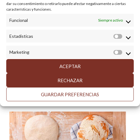
dar su consentimiento o retirarlo puede afectar negativamente a ciertas
características y funciones.
Funcional
Siempre activo
Estadísticas
Estadíst
Marketing
Market
RECETAS
ACEPTAR
Cómo cocinar con levadura
nutricional
RECHAZAR
GUARDAR PREFERENCIAS
LEE MAS