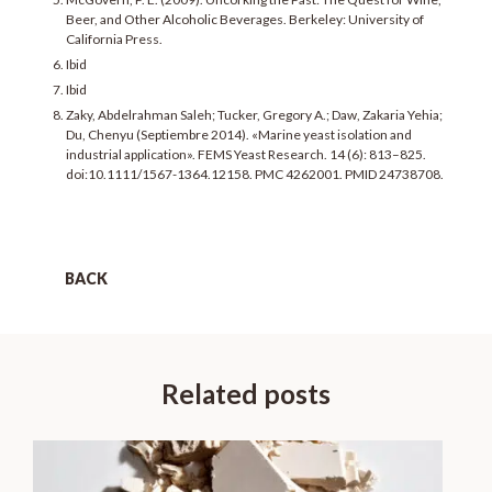
Beer, and Other Alcoholic Beverages. Berkeley: University of
California Press.
Ibid
Ibid
Zaky, Abdelrahman Saleh; Tucker, Gregory A.; Daw, Zakaria Yehia;
Du, Chenyu (Septiembre 2014). «Marine yeast isolation and
industrial application». FEMS Yeast Research. 14 (6): 813–825.
doi:10.1111/1567-1364.12158. PMC 4262001. PMID 24738708.
BACK
Related posts