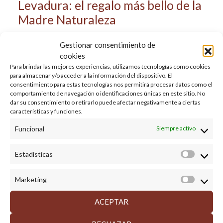
Levadura: el regalo más bello de la
Madre Naturaleza
Gestionar consentimiento de
La levadura es la aliada de muchos organismos
cookies
presentes en la naturaleza. Esta los protege,
Para brindar las mejores experiencias, utilizamos tecnologías como cookies
favorece su salud o mejora su reproducción.
Al
para almacenar y/o acceder a la información del dispositivo. El
consentimiento para estas tecnologías nos permitirá procesar datos como el
aumentar la temperatura de algunas flores que
comportamiento de navegación o identificaciones únicas en este sitio. No
colonizan, las levaduras atraen los insectos
dar su consentimiento o retirarlo puede afectar negativamente a ciertas
características y funciones.
polinizadores que transportarán los granos de
polen.
4
La levadura protege también algunas especies
Funcional
Siempre activo
de hormigas contra una serie de bacterias y
contribuyen así a su salud.
Estadísticas
Estadíst
Las levaduras presentes de forma natural en nuestro
Marketing
Market
sistema digestivo son uno de los constituyentes de
nuestra microbiota intestinal y contribuyen, debido a
ACEPTAR
su diversidad, al equilibrio de esta. Refuerzan así