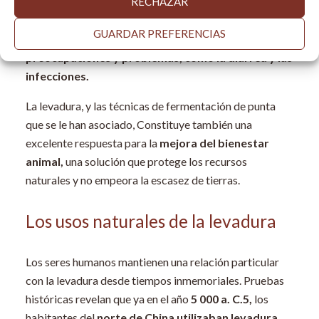
nuestras defensas y nos ayudan a mantenernos con
RECHAZAR
buena salud.
La microbiota natural, y especialmente
GUARDAR PREFERENCIAS
las levaduras, nos protegen de diversas
preocupaciones y problemas, como la diarrea y las
infecciones.
La levadura, y las técnicas de fermentación de punta
que se le han asociado, Constituye también una
excelente respuesta para la
mejora del bienestar
animal,
una solución que protege los recursos
naturales y no empeora la escasez de tierras.
Los usos naturales de la levadura
Los seres humanos mantienen una relación particular
con la levadura desde tiempos inmemoriales. Pruebas
históricas revelan que ya en el año
5 000 a. C.
5
,
los
habitantes del
norte de China utilizaban levadura