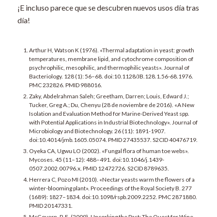
¡E incluso parece que se descubren nuevos usos día tras
día!
Arthur H, Watson K (1976). «Thermal adaptation in yeast: growth
temperatures, membrane lipid, and cytochrome composition of
psychrophilic, mesophilic, and thermophilic yeasts». Journal of
Bacteriology. 128 (1): 56–68. doi:10.1128/JB.128.1.56-68.1976.
PMC 232826. PMID 988016.
Zaky, Abdelrahman Saleh; Greetham, Darren; Louis, Edward J.;
Tucker, Greg A.; Du, Chenyu (28 de noviembre de 2016). «A New
Isolation and Evaluation Method for Marine-Derived Yeast spp.
with Potential Applications in Industrial Biotechnology». Journal of
Microbiology and Biotechnology. 26 (11): 1891-1907.
doi:10.4014/jmb.1605.05074. PMID 27435537. S2CID 40476719.
Oyeka CA, Ugwu LO (2002). «Fungal flora of human toe webs».
Mycoses. 45 (11–12): 488–491. doi:10.1046/j.1439-
0507.2002.00796.x. PMID 12472726. S2CID 8789635.
Herrera C, Pozo MI (2010). «Nectar yeasts warm the flowers of a
winter-blooming plant». Proceedings of the Royal Society B. 277
(1689): 1827–1834. doi:10.1098/rspb.2009.2252. PMC 2871880.
PMID 20147331.
McGovern, P. E. (2009). Uncorking the Past: The Quest for Wine,